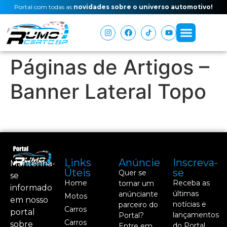
Portal com todas as
novidades sobre o universo automotivo!
Páginas de Artigos –
Banner Lateral Topo
Links
Anúncie
Inscreva-
Mantenha-
Úteis
se
Quer se
se
Home
Receba as
tornar um
informado
últimas
anúnciante
Motos
em nosso
notícias e
parceiro do
Carros
portal
lançamentos
Portal?
Carros
sobre
do Portal
Entre em