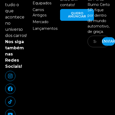
Equipados
tudo o
Rumo Certo
contato!
Carros
SP, fique
que
QUERO
Antigos
por dentro
ANUNCIAR
acontece
do mundo
Mercado
no
automotivo,
Lançamentos
universo
de graça.
dos carros!
ENVIAR
Nos siga
também
nas
Redes
Sociais!