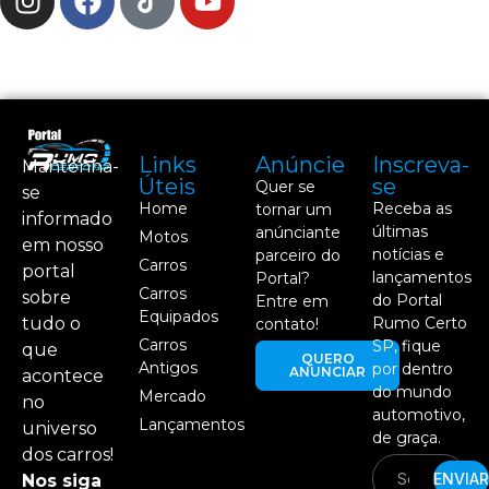
Links
Anúncie
Inscreva-
Mantenha-
Úteis
se
Quer se
se
Home
Receba as
tornar um
informado
últimas
anúnciante
Motos
em nosso
notícias e
parceiro do
Carros
portal
lançamentos
Portal?
Carros
sobre
do Portal
Entre em
Equipados
tudo o
Rumo Certo
contato!
Carros
SP, fique
que
QUERO
Antigos
por dentro
ANUNCIAR
acontece
do mundo
Mercado
no
automotivo,
Lançamentos
universo
de graça.
dos carros!
ENVIAR
Nos siga