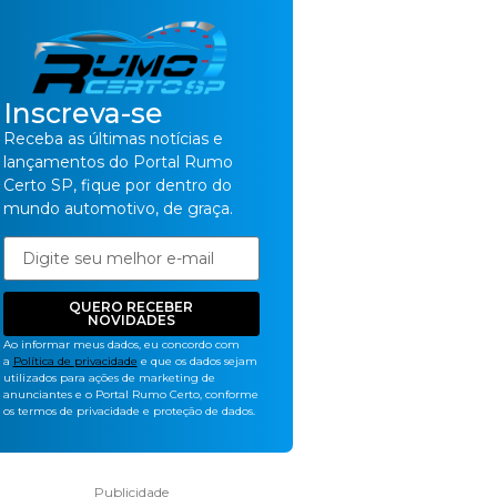
Inscreva-se
Receba as últimas notícias e
lançamentos do Portal Rumo
Certo SP, fique por dentro do
mundo automotivo, de graça.
QUERO RECEBER
NOVIDADES
Ao informar meus dados, eu concordo com
a
Política de privacidade
e que os dados sejam
utilizados para ações de marketing de
anunciantes e o Portal Rumo Certo, conforme
os termos de privacidade e proteção de dados.
Publicidade