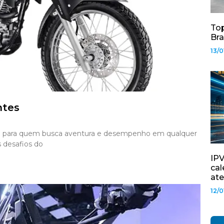
Top
Bra
13/0
ntes
ta para quem busca aventura e desempenho em qualquer
s desafios do
IPV
cal
ate
12/0