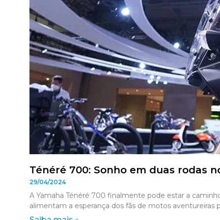
Ténéré 700: Sonho em duas rodas no 
29/04/2024
A Yamaha Ténéré 700 finalmente pode estar a caminho 
alimentam a esperança dos fãs de motos aventureiras p
Saiba mais »