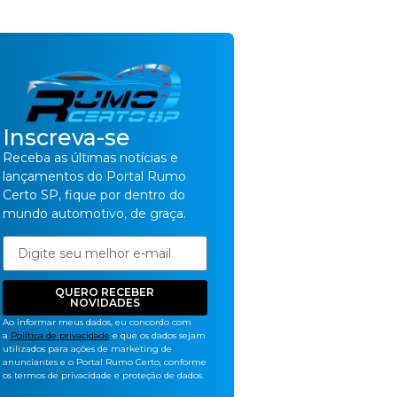
Inscreva-se
Receba as últimas notícias e
lançamentos do Portal Rumo
Certo SP, fique por dentro do
mundo automotivo, de graça.
QUERO RECEBER
NOVIDADES
Ao informar meus dados, eu concordo com
a
Política de privacidade
e que os dados sejam
utilizados para ações de marketing de
anunciantes e o Portal Rumo Certo, conforme
os termos de privacidade e proteção de dados.