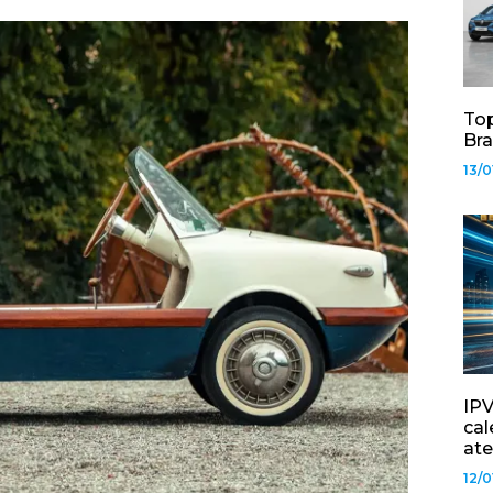
Top
Bra
13/0
IPV
cal
ate
12/0