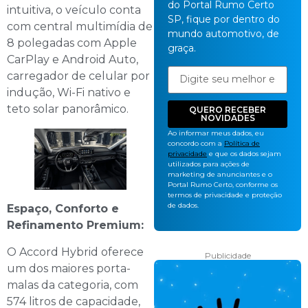
do Portal Rumo Certo
intuitiva, o veículo conta
SP, fique por dentro do
com central multimídia de
mundo automotivo, de
8 polegadas com Apple
graça.
CarPlay e Android Auto,
carregador de celular por
indução, Wi-Fi nativo e
teto solar panorâmico.
QUERO RECEBER
NOVIDADES
Ao informar meus dados, eu
concordo com a
Política de
privacidade
e que os dados sejam
utilizados para ações de
marketing de anunciantes e o
Portal Rumo Certo, conforme os
termos de privacidade e proteção
de dados.
Espaço, Conforto e
Refinamento Premium:
O Accord Hybrid oferece
Publicidade
um dos maiores porta-
malas da categoria, com
574 litros de capacidade,