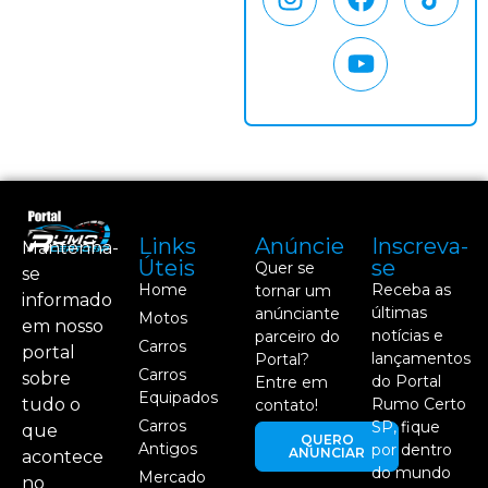
Links
Anúncie
Inscreva-
Mantenha-
Úteis
se
Quer se
se
Home
Receba as
tornar um
informado
últimas
anúnciante
Motos
em nosso
notícias e
parceiro do
Carros
portal
lançamentos
Portal?
Carros
sobre
do Portal
Entre em
Equipados
tudo o
Rumo Certo
contato!
Carros
SP, fique
que
QUERO
Antigos
por dentro
ANUNCIAR
acontece
do mundo
Mercado
no