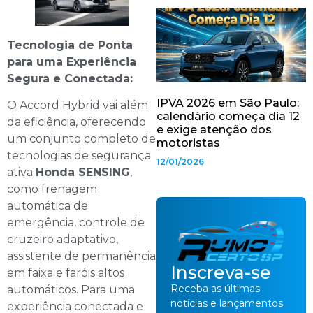
Tecnologia de Ponta
para uma Experiência
Segura e Conectada:
IPVA 2026 em São Paulo:
O Accord Hybrid vai além
calendário começa dia 12
da eficiência, oferecendo
e exige atenção dos
um conjunto completo de
motoristas
tecnologias de segurança
12/01/2026
ativa
Honda SENSING
,
como frenagem
automática de
emergência, controle de
cruzeiro adaptativo,
assistente de permanência
Inscreva-se
em faixa e faróis altos
Receba as últimas
automáticos. Para uma
notícias e lançamentos
experiência conectada e