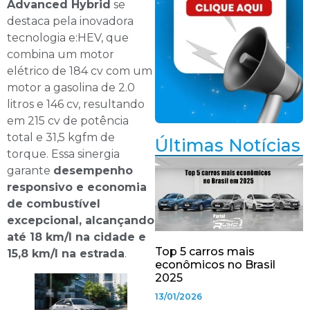
Advanced Hybrid
se
destaca pela inovadora
tecnologia e:HEV, que
combina um motor
elétrico de 184 cv com um
motor a gasolina de 2.0
litros e 146 cv, resultando
em 215 cv de potência
total e 31,5 kgfm de
Últimas Notícias
torque. Essa sinergia
garante
desempenho
responsivo e economia
de combustível
excepcional, alcançando
até 18 km/l na cidade e
Top 5 carros mais
15,8 km/l na estrada
.
econômicos no Brasil
2025
13/01/2026