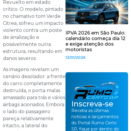
Revuelto em estado
crítico. O modelo, pintado
no chamativo tom Verde
Citrea, sofreu um impacto
violento contra um poste
IPVA 2026 em São Paulo:
de sinalização e
calendário começa dia 12
e exige atenção dos
possivelmente outra
motoristas
estrutura, resultando em
12/01/2026
danos severos.
As imagens revelam um
cenário desolador: a frente
do carro completamente
destruída, o porta-malas
amassado para trás e vários
Inscreva-se
airbags acionados. Embora
Receba as últimas
o lado do passageiro
notícias e lançamentos
pareça relativamente
do Portal Rumo Certo
intacto, a lateral do
SP, fique por dentro do