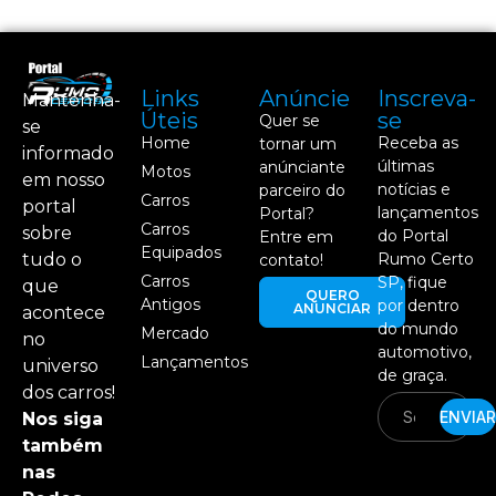
Links
Anúncie
Inscreva-
Mantenha-
Úteis
se
Quer se
se
Home
Receba as
tornar um
informado
últimas
anúnciante
Motos
em nosso
notícias e
parceiro do
Carros
portal
lançamentos
Portal?
Carros
sobre
do Portal
Entre em
Equipados
tudo o
Rumo Certo
contato!
Carros
SP, fique
que
QUERO
Antigos
por dentro
ANUNCIAR
acontece
do mundo
Mercado
no
automotivo,
Lançamentos
universo
de graça.
dos carros!
ENVIAR
Nos siga
também
nas