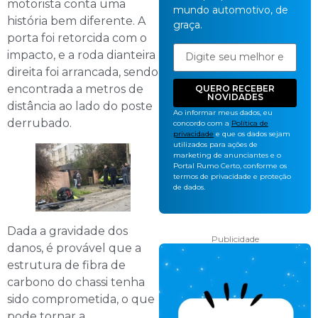
motorista conta uma
mundo automotivo, de
história bem diferente. A
graça.
porta foi retorcida com o
impacto, e a roda dianteira
direita foi arrancada, sendo
encontrada a metros de
QUERO RECEBER
NOVIDADES
distância ao lado do poste
Ao informar meus dados, eu
derrubado.
concordo com a
Política de
privacidade
e que os dados sejam
utilizados para ações de
marketing de anunciantes e o
Portal Rumo Certo, conforme os
termos de privacidade e proteção
de dados.
Dada a gravidade dos
Publicidade
danos, é provável que a
estrutura de fibra de
carbono do chassi tenha
sido comprometida, o que
pode tornar a