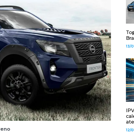
Top
Bra
13/0
IPV
cal
ate
reno
12/0