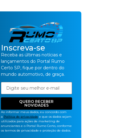
Inscreva-se
Receba as últimas notícias e
lançamentos do Portal Rumo
Certo SP, fique por dentro do
mundo automotivo, de graça.
QUERO RECEBER
NOVIDADES
Ao informar meus dados, eu concordo com
a
Política de privacidade
e que os dados sejam
utilizados para ações de marketing de
anunciantes e o Portal Rumo Certo, conforme
os termos de privacidade e proteção de dados.