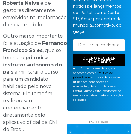
Receba as últimas
Roberta Neiva
e de
notícias e lançamentos
gestores diretamente
do Portal Rumo Certo
envolvidos na implantação
SP, fique por dentro do
do novo modelo.
mundo automotivo, de
graça.
Outro marco importante
foi a atuação de
Fernando
Francisco Sales
, que se
tornou o
primeiro
QUERO RECEBER
NOVIDADES
instrutor autônomo do
Ao informar meus dados, eu
país
a ministrar o curso
concordo com a
Política de
privacidade
e que os dados sejam
para um candidato
utilizados para ações de
habilitado pelo novo
marketing de anunciantes e o
Portal Rumo Certo, conforme os
sistema. Ele também
termos de privacidade e proteção
de dados.
realizou seu
credenciamento
diretamente pelo
Publicidade
aplicativo oficial da CNH
do Brasil.