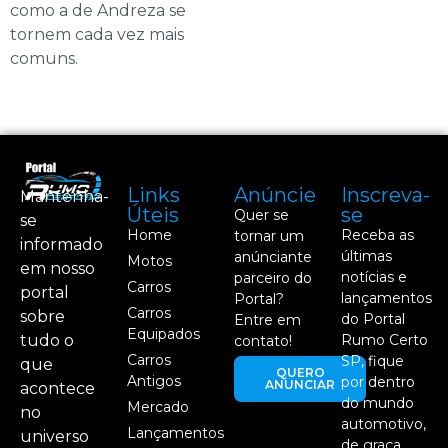
como a de Andreza se
tornem cada vez mais
comuns.
Links
Anúncie
Inscreva-
Mantenha-
Úteis
se
Quer se
se
Home
Receba as
tornar um
informado
últimas
anúnciante
Motos
em nosso
notícias e
parceiro do
Carros
portal
lançamentos
Portal?
Carros
sobre
do Portal
Entre em
Equipados
tudo o
Rumo Certo
contato!
Carros
SP, fique
que
QUERO
Antigos
por dentro
ANUNCIAR
acontece
do mundo
Mercado
no
automotivo,
Lançamentos
universo
de graça.