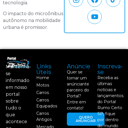
tecnologia.
O impacto do microônibus
autônomo na mobilidade
urbana é promissor.
Links
Anúncie
Inscreva-
Mantenha-
Úteis
se
Quer se
se
Home
Receba as
tornar um
informado
últimas
anúnciante
Motos
em nosso
notícias e
parceiro do
Carros
portal
lançamentos
Portal?
Carros
sobre
do Portal
Entre em
Equipados
tudo o
Rumo Certo
contato!
Carros
SP, fique
que
QUERO
Antigos
por dentro
ANUNCIAR
acontece
do mundo
Mercado