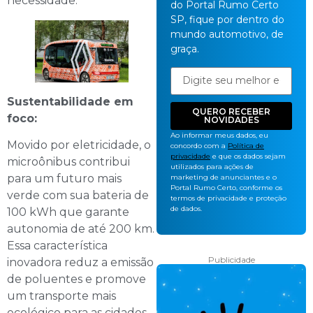
necessidade.
do Portal Rumo Certo
SP, fique por dentro do
mundo automotivo, de
graça.
Sustentabilidade em
QUERO RECEBER
foco:
NOVIDADES
Ao informar meus dados, eu
Movido por eletricidade, o
concordo com a
Política de
privacidade
e que os dados sejam
microônibus contribui
utilizados para ações de
para um futuro mais
marketing de anunciantes e o
Portal Rumo Certo, conforme os
verde com sua bateria de
termos de privacidade e proteção
de dados.
100 kWh que garante
autonomia de até 200 km.
Essa característica
Publicidade
inovadora reduz a emissão
de poluentes e promove
um transporte mais
ecológico para as cidades.