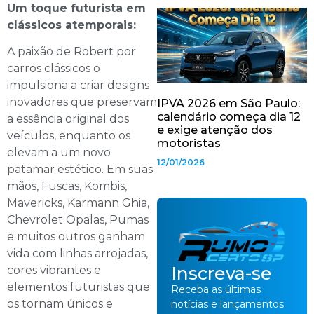
Um toque futurista em
clássicos atemporais:
A paixão de Robert por
carros clássicos o
impulsiona a criar designs
inovadores que preservam
IPVA 2026 em São Paulo:
calendário começa dia 12
a essência original dos
e exige atenção dos
veículos, enquanto os
motoristas
elevam a um novo
12/01/2026
patamar estético. Em suas
mãos, Fuscas, Kombis,
Mavericks, Karmann Ghia,
Chevrolet Opalas, Pumas
e muitos outros ganham
vida com linhas arrojadas,
Inscreva-se
cores vibrantes e
elementos futuristas que
Receba as últimas
os tornam únicos e
notícias e lançamentos