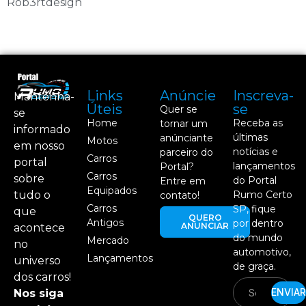
Rob3rtdesign
Links
Anúncie
Inscreva-
Mantenha-
Úteis
se
Quer se
se
Home
Receba as
tornar um
informado
últimas
anúnciante
Motos
em nosso
notícias e
parceiro do
Carros
portal
lançamentos
Portal?
Carros
sobre
do Portal
Entre em
Equipados
tudo o
Rumo Certo
contato!
Carros
SP, fique
que
QUERO
Antigos
por dentro
ANUNCIAR
acontece
do mundo
Mercado
no
automotivo,
Lançamentos
universo
de graça.
dos carros!
ENVIAR
Nos siga