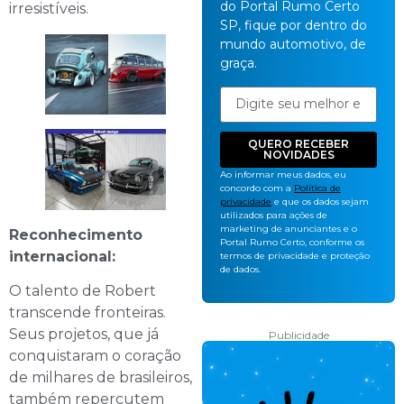
do Portal Rumo Certo
irresistíveis.
SP, fique por dentro do
mundo automotivo, de
graça.
QUERO RECEBER
NOVIDADES
Ao informar meus dados, eu
concordo com a
Política de
privacidade
e que os dados sejam
utilizados para ações de
marketing de anunciantes e o
Reconhecimento
Portal Rumo Certo, conforme os
internacional:
termos de privacidade e proteção
de dados.
O talento de Robert
transcende fronteiras.
Seus projetos, que já
Publicidade
conquistaram o coração
de milhares de brasileiros,
também repercutem