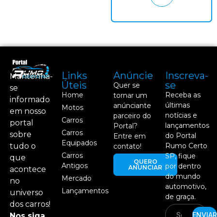
Links
Anúncie
Inscreva-
Mantenha-
Úteis
se
Quer se
se
Home
Receba as
tornar um
informado
últimas
anúnciante
Motos
em nosso
notícias e
parceiro do
Carros
portal
lançamentos
Portal?
Carros
sobre
do Portal
Entre em
Equipados
tudo o
Rumo Certo
contato!
Carros
SP, fique
que
QUERO
Antigos
por dentro
ANUNCIAR
acontece
do mundo
Mercado
no
automotivo,
Lançamentos
universo
de graça.
dos carros!
ENVIAR
Nos siga