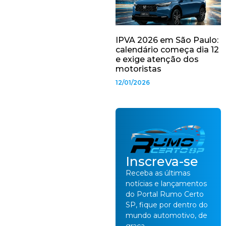
IPVA 2026 em São Paulo:
calendário começa dia 12
e exige atenção dos
motoristas
12/01/2026
Inscreva-se
Receba as últimas
notícias e lançamentos
do Portal Rumo Certo
SP, fique por dentro do
mundo automotivo, de