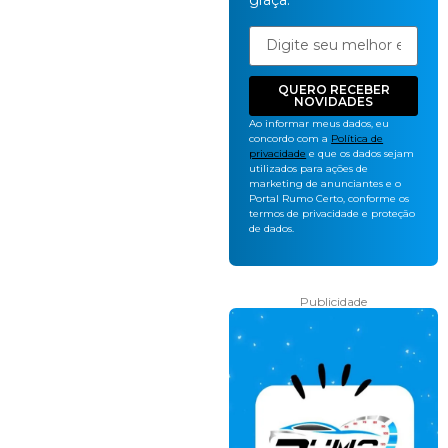
graça.
QUERO RECEBER
NOVIDADES
Ao informar meus dados, eu
concordo com a
Política de
privacidade
e que os dados sejam
utilizados para ações de
marketing de anunciantes e o
Portal Rumo Certo, conforme os
termos de privacidade e proteção
de dados.
Publicidade