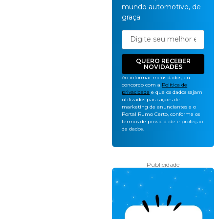
mundo automotivo, de
graça.
QUERO RECEBER
NOVIDADES
Ao informar meus dados, eu
concordo com a
Política de
privacidade
e que os dados sejam
utilizados para ações de
marketing de anunciantes e o
Portal Rumo Certo, conforme os
termos de privacidade e proteção
de dados.
Publicidade