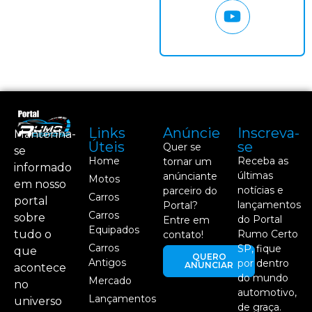
Links
Anúncie
Inscreva-
Mantenha-
Úteis
se
Quer se
se
Home
Receba as
tornar um
informado
últimas
anúnciante
Motos
em nosso
notícias e
parceiro do
Carros
portal
lançamentos
Portal?
Carros
sobre
do Portal
Entre em
Equipados
tudo o
Rumo Certo
contato!
Carros
SP, fique
que
QUERO
Antigos
por dentro
ANUNCIAR
acontece
do mundo
Mercado
no
automotivo,
Lançamentos
universo
de graça.