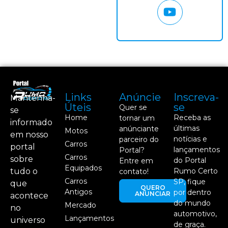
Links
Anúncie
Inscreva-
Mantenha-
Úteis
se
Quer se
se
Home
Receba as
tornar um
informado
últimas
anúnciante
Motos
em nosso
notícias e
parceiro do
Carros
portal
lançamentos
Portal?
Carros
sobre
do Portal
Entre em
Equipados
tudo o
Rumo Certo
contato!
Carros
SP, fique
que
QUERO
Antigos
por dentro
ANUNCIAR
acontece
do mundo
Mercado
no
automotivo,
Lançamentos
universo
de graça.