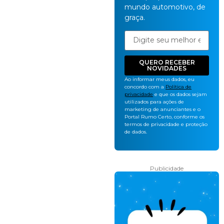
mundo automotivo, de
graça.
QUERO RECEBER
NOVIDADES
Ao informar meus dados, eu
concordo com a
Política de
privacidade
e que os dados sejam
utilizados para ações de
marketing de anunciantes e o
Portal Rumo Certo, conforme os
termos de privacidade e proteção
de dados.
Publicidade