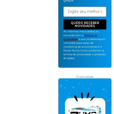
graça.
QUERO RECEBER
NOVIDADES
Ao informar meus dados, eu
concordo com a
Política de
privacidade
e que os dados sejam
utilizados para ações de
marketing de anunciantes e o
Portal Rumo Certo, conforme os
termos de privacidade e proteção
de dados.
Publicidade