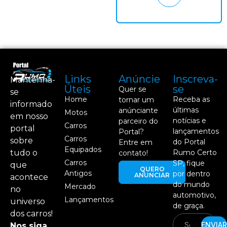
Links
Anúncie
Inscreva-
Mantenha-
Úteis
se
Quer se
se
Home
Receba as
tornar um
informado
últimas
anúnciante
Motos
em nosso
notícias e
parceiro do
Carros
portal
lançamentos
Portal?
Carros
sobre
do Portal
Entre em
Equipados
tudo o
Rumo Certo
contato!
Carros
SP, fique
que
QUERO
Antigos
por dentro
ANUNCIAR
acontece
do mundo
Mercado
no
automotivo,
Lançamentos
universo
de graça.
dos carros!
ENVIAR
Nos siga