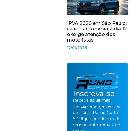
IPVA 2026 em São Paulo:
calendário começa dia 12
e exige atenção dos
motoristas
12/01/2026
Inscreva-se
Receba as últimas
notícias e lançamentos
do Portal Rumo Certo
SP, fique por dentro do
mundo automotivo, de