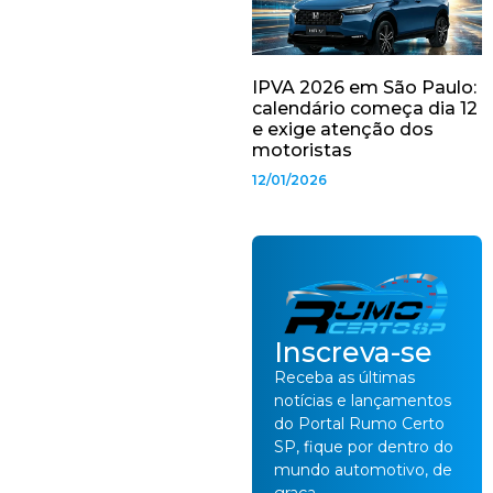
IPVA 2026 em São Paulo:
calendário começa dia 12
e exige atenção dos
motoristas
12/01/2026
Inscreva-se
Receba as últimas
notícias e lançamentos
do Portal Rumo Certo
SP, fique por dentro do
mundo automotivo, de