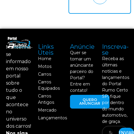
Links
Anúncie
Inscreva-
Mantenha-
Úteis
se
Quer se
se
Home
Receba as
tornar um
informado
últimas
anúnciante
Motos
em nosso
notícias e
parceiro do
Carros
portal
lançamentos
Portal?
Carros
sobre
do Portal
Entre em
Equipados
tudo o
Rumo Certo
contato!
Carros
SP, fique
que
QUERO
Antigos
por dentro
ANUNCIAR
acontece
do mundo
Mercado
no
automotivo,
Lançamentos
universo
de graça.
dos carros!
ENVIAR
Nos siga