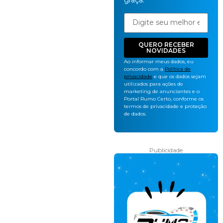
graça.
QUERO RECEBER
NOVIDADES
Ao informar meus dados, eu
concordo com a
Política de
privacidade
e que os dados sejam
utilizados para ações de
marketing de anunciantes e o
Portal Rumo Certo, conforme os
termos de privacidade e proteção
de dados.
Publicidade