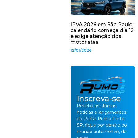
IPVA 2026 em São Paulo:
calendário começa dia 12
e exige atenção dos
motoristas
12/01/2026
Inscreva-se
Receba as últimas
notícias e lançamentos
do Portal Rumo Certo
SP, fique por dentro do
mundo automotivo, de