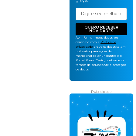
graça.
QUERO RECEBER
NOVIDADES
Ao informar meus dados, eu
concordo com a
Política de
privacidade
e que os dados sejam
utilizados para ações de
marketing de anunciantes e o
Portal Rumo Certo, conforme os
termos de privacidade e proteção
de dados.
Publicidade