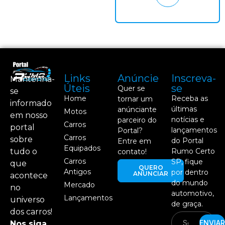
Links
Anúncie
Inscreva-
Mantenha-
Úteis
se
Quer se
se
Home
Receba as
tornar um
informado
últimas
anúnciante
Motos
em nosso
notícias e
parceiro do
Carros
portal
lançamentos
Portal?
Carros
sobre
do Portal
Entre em
Equipados
tudo o
Rumo Certo
contato!
Carros
SP, fique
que
QUERO
Antigos
por dentro
ANUNCIAR
acontece
do mundo
Mercado
no
automotivo,
Lançamentos
universo
de graça.
dos carros!
ENVIAR
Nos siga