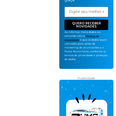
graça.
QUERO RECEBER
NOVIDADES
Ao informar meus dados, eu
concordo com a
Política de
privacidade
e que os dados sejam
utilizados para ações de
marketing de anunciantes e o
Portal Rumo Certo, conforme os
termos de privacidade e proteção
de dados.
Publicidade