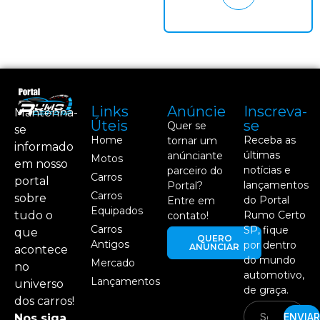
Links
Anúncie
Inscreva-
Mantenha-
Úteis
se
Quer se
se
Home
Receba as
tornar um
informado
últimas
anúnciante
Motos
em nosso
notícias e
parceiro do
Carros
portal
lançamentos
Portal?
Carros
sobre
do Portal
Entre em
Equipados
tudo o
Rumo Certo
contato!
Carros
SP, fique
que
QUERO
Antigos
por dentro
ANUNCIAR
acontece
do mundo
Mercado
no
automotivo,
Lançamentos
universo
de graça.
dos carros!
ENVIAR
Nos siga