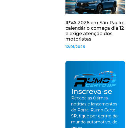
IPVA 2026 em São Paulo:
calendário começa dia 12
e exige atenção dos
motoristas
12/01/2026
Inscreva-se
Receba as últimas
notícias e lançamentos
do Portal Rumo Certo
SP, fique por dentro do
mundo automotivo, de