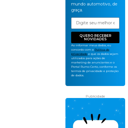
mundo automotivo, de
graça.
QUERO RECEBER
NOVIDADES
Ao informar meus dados, eu
concordo com a
Política de
privacidade
e que os dados sejam
utilizados para ações de
marketing de anunciantes e o
Portal Rumo Certo, conforme os
termos de privacidade e proteção
de dados.
Publicidade