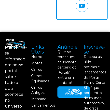
Links
Anúncie
Inscreva-
Mantenha-
Úteis
se
Quer se
se
Home
Receba as
tornar um
informado
últimas
anúnciante
Motos
em nosso
notícias e
parceiro do
Carros
portal
lançamentos
Portal?
Carros
sobre
do Portal
Entre em
Equipados
tudo o
Rumo Certo
contato!
Carros
SP, fique
que
QUERO
Antigos
por dentro
ANUNCIAR
acontece
do mundo
Mercado
no
automotivo,
Lançamentos
universo
de graça.