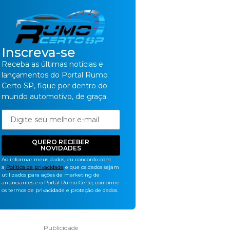
Inscreva-se
Receba as últimas notícias e
lançamentos do Portal Rumo
Certo SP, fique por dentro do
mundo automotivo, de graça.
QUERO RECEBER
NOVIDADES
Ao informar meus dados, eu concordo com
a
Política de privacidade
e que os dados sejam
utilizados para ações de marketing de
anunciantes e o Portal Rumo Certo, conforme
os termos de privacidade e proteção de dados.
Publicidade