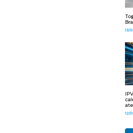
Top
Bra
13/0
IPV
cal
ate
12/0