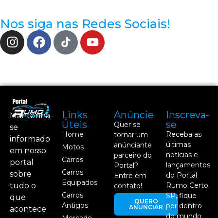
Nos siga nas Redes Sociais!
Links
Anúncie
Inscreva-
Mantenha-
Úteis
se
Quer se
se
Home
Receba as
tornar um
informado
últimas
anúnciante
Motos
em nosso
notícias e
parceiro do
Carros
portal
lançamentos
Portal?
Carros
sobre
do Portal
Entre em
Equipados
tudo o
Rumo Certo
contato!
Carros
SP, fique
que
QUERO
Antigos
por dentro
ANUNCIAR
acontece
do mundo
Mercado