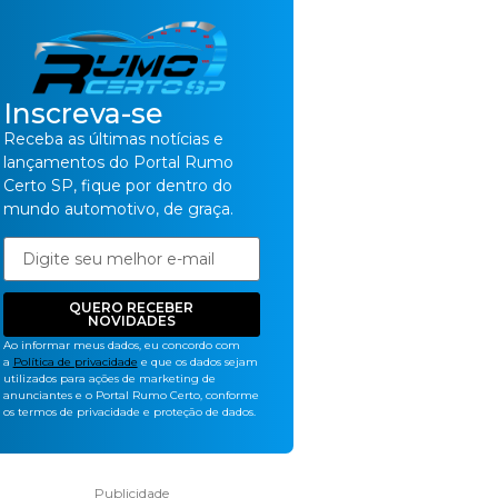
Inscreva-se
Receba as últimas notícias e
lançamentos do Portal Rumo
Certo SP, fique por dentro do
mundo automotivo, de graça.
QUERO RECEBER
NOVIDADES
Ao informar meus dados, eu concordo com
a
Política de privacidade
e que os dados sejam
utilizados para ações de marketing de
anunciantes e o Portal Rumo Certo, conforme
os termos de privacidade e proteção de dados.
Publicidade