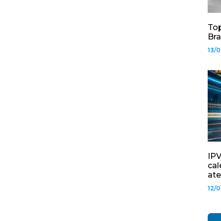
Top
Bra
13/0
IPV
cal
ate
12/0