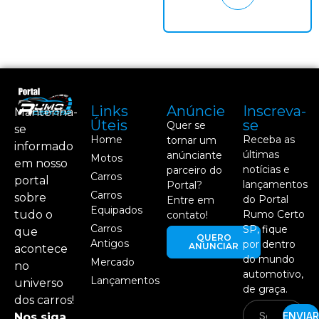
Links
Anúncie
Inscreva-
Mantenha-
Úteis
se
Quer se
se
Home
Receba as
tornar um
informado
últimas
anúnciante
Motos
em nosso
notícias e
parceiro do
Carros
portal
lançamentos
Portal?
Carros
sobre
do Portal
Entre em
Equipados
tudo o
Rumo Certo
contato!
Carros
SP, fique
que
QUERO
Antigos
por dentro
ANUNCIAR
acontece
do mundo
Mercado
no
automotivo,
Lançamentos
universo
de graça.
dos carros!
ENVIAR
Nos siga