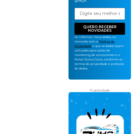
graça.
QUERO RECEBER
NOVIDADES
Ao informar meus dados, eu
concordo com a
Política de
privacidade
e que os dados sejam
utilizados para ações de
marketing de anunciantes e o
Portal Rumo Certo, conforme os
termos de privacidade e proteção
de dados.
Publicidade