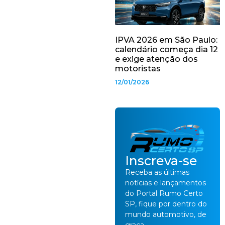
IPVA 2026 em São Paulo:
calendário começa dia 12
e exige atenção dos
motoristas
12/01/2026
Inscreva-se
Receba as últimas
notícias e lançamentos
do Portal Rumo Certo
SP, fique por dentro do
mundo automotivo, de