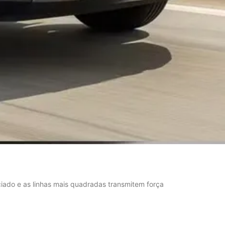
iado e as linhas mais quadradas transmitem força