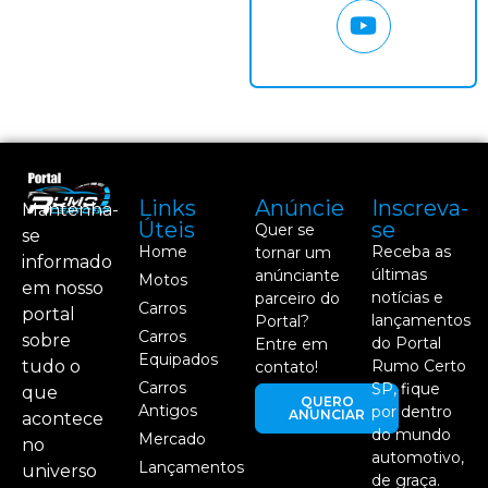
Links
Anúncie
Inscreva-
Mantenha-
Úteis
se
Quer se
se
Home
Receba as
tornar um
informado
últimas
anúnciante
Motos
em nosso
notícias e
parceiro do
Carros
portal
lançamentos
Portal?
Carros
sobre
do Portal
Entre em
Equipados
tudo o
Rumo Certo
contato!
Carros
SP, fique
que
QUERO
Antigos
por dentro
ANUNCIAR
acontece
do mundo
Mercado
no
automotivo,
Lançamentos
universo
de graça.