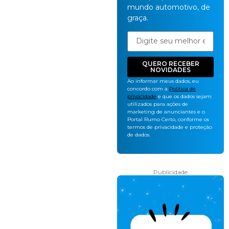
mundo automotivo, de
graça.
QUERO RECEBER
NOVIDADES
Ao informar meus dados, eu
concordo com a
Política de
privacidade
e que os dados sejam
utilizados para ações de
marketing de anunciantes e o
Portal Rumo Certo, conforme os
termos de privacidade e proteção
de dados.
Publicidade