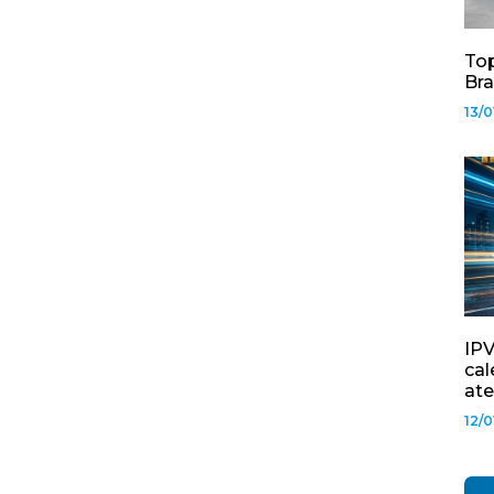
Top
Bra
13/0
IPV
cal
ate
12/0