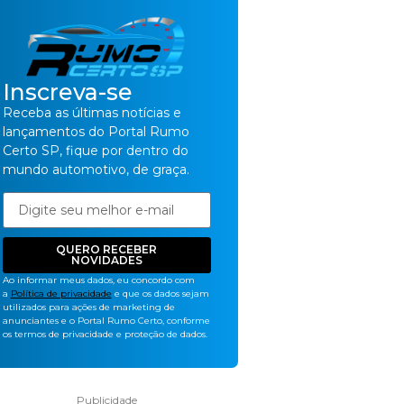
Inscreva-se
Receba as últimas notícias e
lançamentos do Portal Rumo
Certo SP, fique por dentro do
mundo automotivo, de graça.
QUERO RECEBER
NOVIDADES
Ao informar meus dados, eu concordo com
a
Política de privacidade
e que os dados sejam
utilizados para ações de marketing de
anunciantes e o Portal Rumo Certo, conforme
os termos de privacidade e proteção de dados.
Publicidade