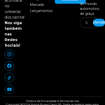
acontece
do mundo
Mercado
no
automotivo,
Lançamentos
universo
de graça.
dos carros!
ENVIAR
Nos siga
também
nas
Redes
Sociais!
Política de Privacidade & Termos de Uso
Copyright ©2024 Portal Rumo Certo SP. Todos os direitos reservados.