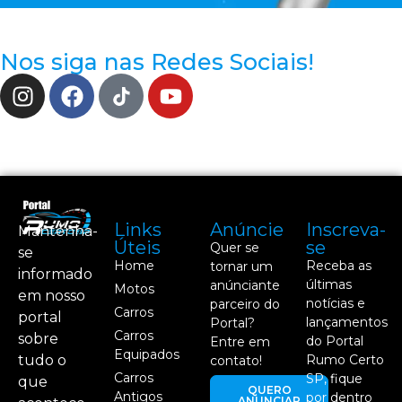
Nos siga nas Redes Sociais!
Links
Anúncie
Inscreva-
Mantenha-
Úteis
se
Quer se
se
Home
Receba as
tornar um
informado
últimas
anúnciante
Motos
em nosso
notícias e
parceiro do
Carros
portal
lançamentos
Portal?
Carros
sobre
do Portal
Entre em
Equipados
tudo o
Rumo Certo
contato!
Carros
SP, fique
que
QUERO
Antigos
por dentro
ANUNCIAR