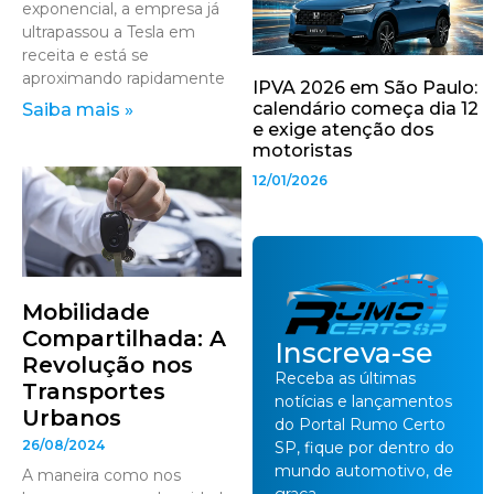
exponencial, a empresa já
ultrapassou a Tesla em
receita e está se
aproximando rapidamente
IPVA 2026 em São Paulo:
calendário começa dia 12
Saiba mais »
e exige atenção dos
motoristas
12/01/2026
Mobilidade
Compartilhada: A
Inscreva-se
Revolução nos
Receba as últimas
Transportes
notícias e lançamentos
Urbanos
do Portal Rumo Certo
26/08/2024
SP, fique por dentro do
mundo automotivo, de
A maneira como nos