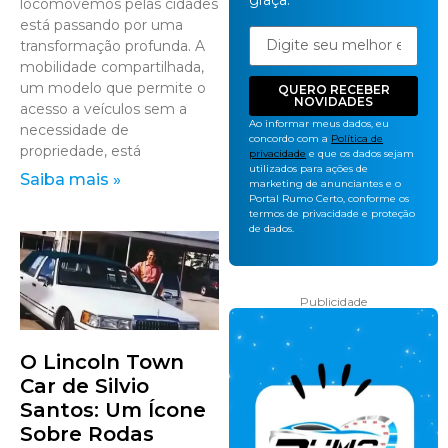
graça.
locomovemos pelas cidades
está passando por uma
transformação profunda. A
mobilidade compartilhada,
um modelo que permite o
QUERO RECEBER
NOVIDADES
acesso a veículos sem a
Ao informar meus dados, eu
necessidade de
concordo com a
Política de
propriedade, está
privacidade
e que os dados sejam
utilizados para ações de
Saiba mais »
marketing de anunciantes e o
Portal Rumo Certo, conforme os
termos de privacidade e proteção
de dados.
Publicidade
O Lincoln Town
Car de Silvio
Santos: Um Ícone
Sobre Rodas