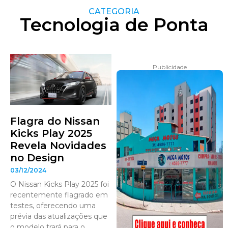
CATEGORIA
Tecnologia de Ponta
Publicidade
Flagra do Nissan
Kicks Play 2025
Revela Novidades
no Design
03/12/2024
O Nissan Kicks Play 2025 foi
recentemente flagrado em
testes, oferecendo uma
prévia das atualizações que
o modelo trará para o