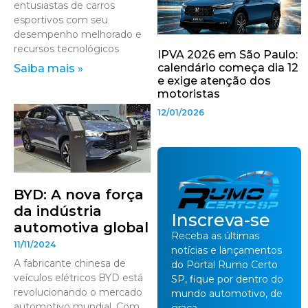
entusiastas de carros
esportivos com seu
desempenho melhorado e
recursos tecnológicos
IPVA 2026 em São Paulo:
calendário começa dia 12
Saiba mais »
e exige atenção dos
motoristas
12/01/2026
BYD: A nova força
da indústria
Inscreva-se
automotiva global
Receba as últimas
11/11/2024
notícias e lançamentos
A fabricante chinesa de
do Portal Rumo Certo
veículos elétricos BYD está
SP, fique por dentro do
revolucionando o mercado
mundo automotivo, de
automotivo mundial. Com