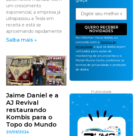
graça.
um crescimento
exponencial, a empresa já
ultrapassou a Tesla em
receita e está se
QUERO RECEBER
NOVIDADES
aproximando rapidamente
Ao informar meus dados, eu
Saiba mais »
concordo com a
Política de
privacidade
e que os dados sejam
utilizados para ações de
marketing de anunciantes e o
Portal Rumo Certo, conforme os
termos de privacidade e proteção
de dados.
Publicidade
Jaime Daniel e a
AJ Revival
restaurando
Kombis para o
Topo do Mundo
20/09/2024