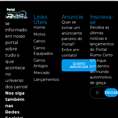
Links
Anúncie
Inscreva-
Mantenha-
Úteis
se
Quer se
se
Home
Receba as
tornar um
informado
últimas
anúnciante
Motos
em nosso
notícias e
parceiro do
Carros
portal
lançamentos
Portal?
Carros
sobre
do Portal
Entre em
Equipados
tudo o
Rumo Certo
contato!
Carros
SP, fique
que
QUERO
Antigos
por dentro
ANUNCIAR
acontece
do mundo
Mercado
no
automotivo,
Lançamentos
universo
de graça.
dos carros!
ENVIAR
Nos siga
também
nas
Redes