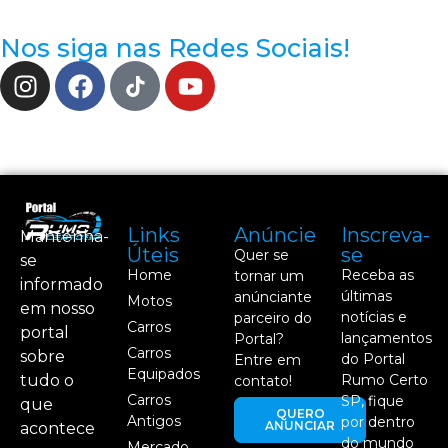
Nos siga nas Redes Sociais!
Links
Anúncie
Inscreva-
Mantenha-
Úteis
se
Quer se
se
Home
Receba as
tornar um
informado
últimas
anúnciante
Motos
em nosso
notícias e
parceiro do
Carros
portal
lançamentos
Portal?
Carros
sobre
do Portal
Entre em
Equipados
tudo o
Rumo Certo
contato!
Carros
SP, fique
que
QUERO
Antigos
por dentro
ANUNCIAR
acontece
do mundo
Mercado