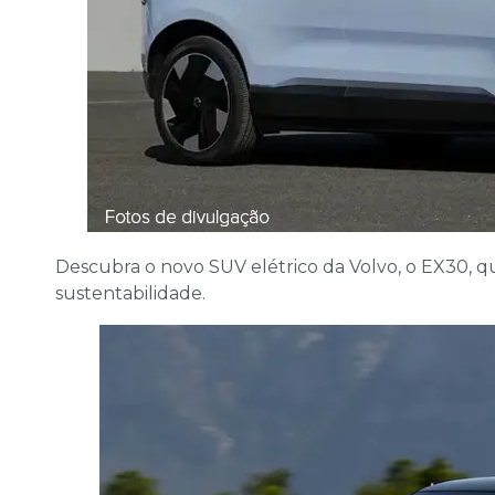
Descubra o novo SUV elétrico da Volvo, o EX30, q
sustentabilidade.