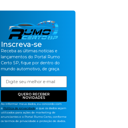
Inscreva-se
Receba as últimas notícias e
lançamentos do Portal Rumo
Certo SP, fique por dentro do
mundo automotivo, de graça.
QUERO RECEBER
NOVIDADES
Ao informar meus dados, eu concordo com
a
Política de privacidade
e que os dados sejam
utilizados para ações de marketing de
anunciantes e o Portal Rumo Certo, conforme
os termos de privacidade e proteção de dados.