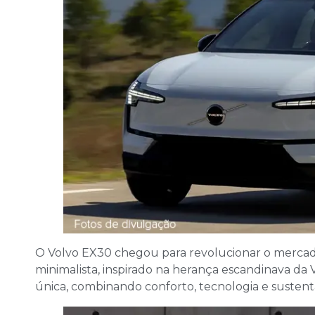
O Volvo EX30 chegou para revolucionar o mercado
minimalista, inspirado na herança escandinava da
única, combinando conforto, tecnologia e sustent