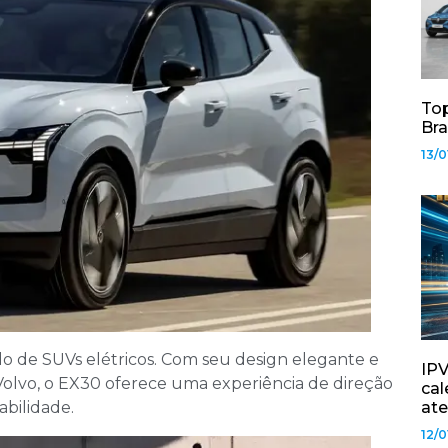
Top
Bra
13/0
 de SUVs elétricos. Com seu design elegante e
IPV
 Volvo, o EX30 oferece uma experiência de direção
cal
abilidade.
ate
12/0