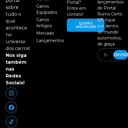
portal
lançamentos
Portal?
Carros
sobre
do Portal
Entre em
Equipados
tudo o
Rumo Certo
contato!
Carros
SP, fique
que
QUERO
Antigos
por dentro
ANUNCIAR
acontece
do mundo
Mercado
no
automotivo,
Lançamentos
universo
de graça.
dos carros!
ENVIAR
Nos siga
também
nas
Redes
Sociais!