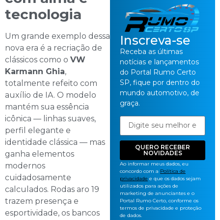
tecnologia
Um grande exemplo dessa
Inscreva-se
nova era é a recriação de
Receba as últimas
clássicos como o
VW
notícias e lançamentos
Karmann Ghia
,
do Portal Rumo Certo
SP, fique por dentro do
totalmente refeito com
mundo automotivo, de
auxílio de IA. O modelo
graça.
mantém sua essência
icônica — linhas suaves,
perfil elegante e
identidade clássica — mas
QUERO RECEBER
NOVIDADES
ganha elementos
Ao informar meus dados, eu
modernos
concordo com a
Política de
cuidadosamente
privacidade
e que os dados sejam
utilizados para ações de
calculados. Rodas aro 19
marketing de anunciantes e o
trazem presença e
Portal Rumo Certo, conforme os
termos de privacidade e proteção
esportividade, os bancos
de dados.