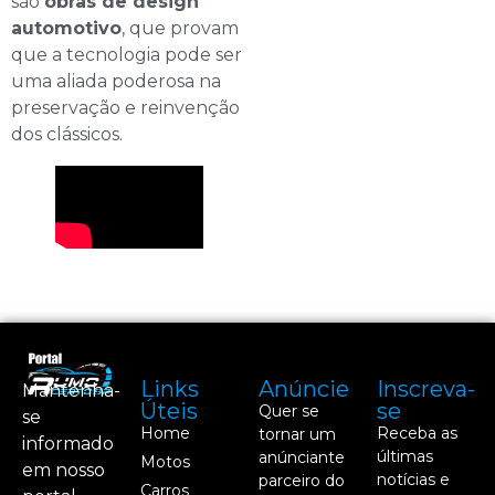
são
obras de design
automotivo
, que provam
que a tecnologia pode ser
uma aliada poderosa na
preservação e reinvenção
dos clássicos.
Links
Anúncie
Inscreva-
Mantenha-
Úteis
se
Quer se
se
Home
Receba as
tornar um
informado
últimas
anúnciante
Motos
em nosso
notícias e
parceiro do
Carros