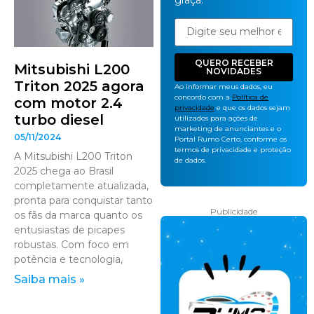
graça.
QUERO RECEBER
Mitsubishi L200
NOVIDADES
Triton 2025 agora
Ao informar meus dados, eu
concordo com a
Política de
com motor 2.4
privacidade
e que os dados sejam
turbo diesel
utilizados para ações de
marketing de anunciantes e o
05/11/2024
Portal Rumo Certo, conforme os
termos de privacidade e proteção
A Mitsubishi L200 Triton
de dados.
2025 chega ao Brasil
completamente atualizada,
pronta para conquistar tanto
Publicidade
os fãs da marca quanto os
entusiastas de picapes
robustas. Com foco em
potência e tecnologia,
Saiba mais »