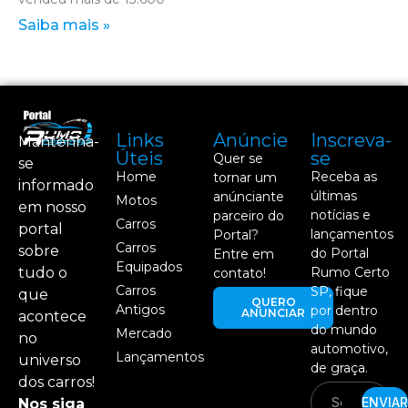
Saiba mais »
Links
Anúncie
Inscreva-
Mantenha-
Úteis
se
Quer se
se
Home
Receba as
tornar um
informado
últimas
anúnciante
Motos
em nosso
notícias e
parceiro do
Carros
portal
lançamentos
Portal?
Carros
sobre
do Portal
Entre em
Equipados
tudo o
Rumo Certo
contato!
Carros
SP, fique
que
QUERO
Antigos
por dentro
ANUNCIAR
acontece
do mundo
Mercado
no
automotivo,
Lançamentos
universo
de graça.
dos carros!
ENVIAR
Nos siga