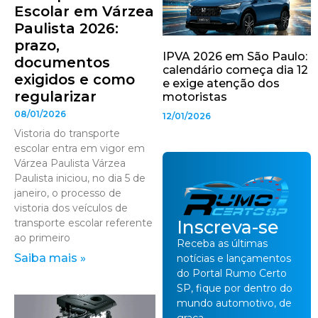
Escolar em Várzea
Paulista 2026:
prazo,
IPVA 2026 em São Paulo:
documentos
calendário começa dia 12
exigidos e como
e exige atenção dos
regularizar
motoristas
08/01/2026
12/01/2026
Vistoria do transporte
escolar entra em vigor em
Várzea Paulista Várzea
Paulista iniciou, no dia 5 de
janeiro, o processo de
vistoria dos veículos de
Inscreva-se
transporte escolar referente
ao primeiro
Receba as últimas
Saiba mais »
notícias e lançamentos
do Portal Rumo Certo
SP, fique por dentro do
mundo automotivo, de